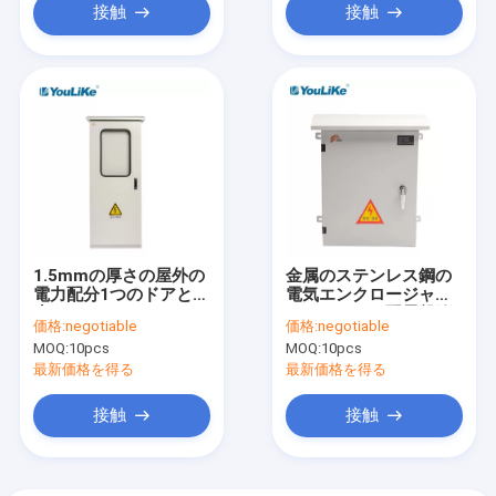
接触
接触
1.5mmの厚さの屋外の
金属のステンレス鋼の
電力配分1つのドアと防
電気エンクロージャの
水するため
アルミニウム配電盤箱
価格:
negotiable
価格:
negotiable
IP43
MOQ:
10pcs
MOQ:
10pcs
最新価格を得る
最新価格を得る
接触
接触