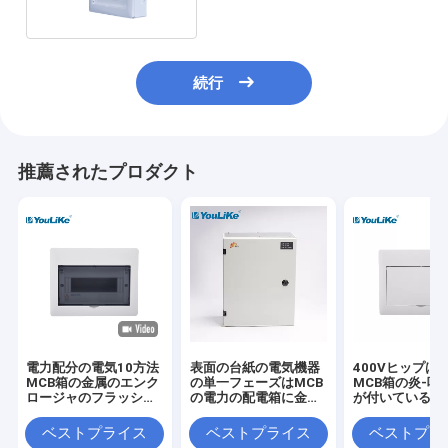
続行
推薦されたプロダクト
電力配分の電気10方法
表面の台紙の電気機器
400Vヒップは
MCB箱の金属のエンク
の単一フェーズはMCB
MCB箱の炎-喧
ロージャのフラッシュ
の電力の配電箱に金属
が付いている抑制
は取付けた
をかぶせる
を覆う
ベストプライス
ベストプライス
ベストプラ