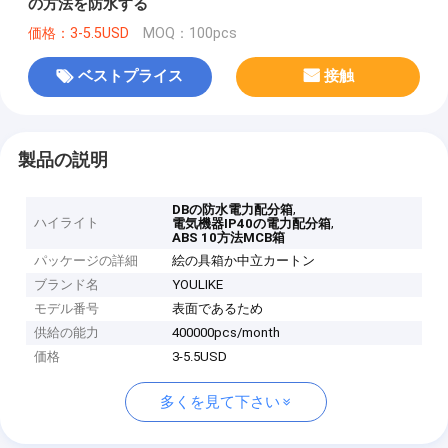
の方法を防水する
価格：3-5.5USD
MOQ：100pcs
ベストプライス
接触
製品の説明
,
DBの防水電力配分箱
ハイライト
,
電気機器IP40の電力配分箱
ABS 10方法MCB箱
パッケージの詳細
絵の具箱か中立カートン
ブランド名
YOULIKE
モデル番号
表面であるため
供給の能力
400000pcs/month
価格
3-5.5USD
多くを見て下さい