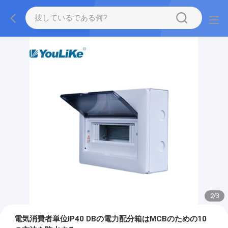
2
/
3
電気消費者単位IP40 DBの電力配分箱はMCBのための10