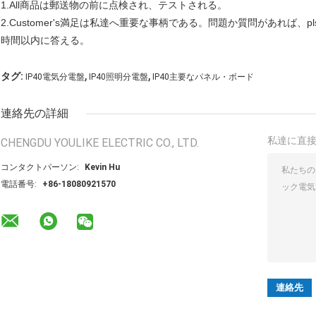
1.All商品は郵送物の前に点検され、テストされる。
2.Customer's満足は私達へ重要な事柄である。問題か質問があれば、
時間以内に答える。
,
,
タグ:
IP40電気分電盤
IP40照明分電盤
IP40主要なパネル・ボード
連絡先の詳細
私達に直
CHENGDU YOULIKE ELECTRIC CO., LTD.
コンタクトパーソン:
Kevin Hu
電話番号:
+86-18080921570