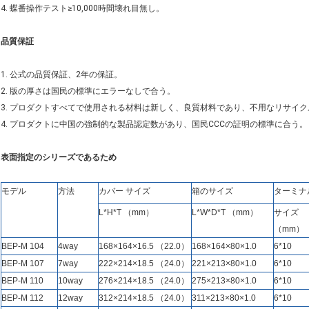
4. 蝶番操作テスト≥10,000時間壊れ目無し。
品質保証
1. 公式の品質保証、2年の保証。
2. 版の厚さは国民の標準にエラーなしで合う。
3. プロダクトすべてで使用される材料は新しく、良質材料であり、不用なリサイ
4. プロダクトに中国の強制的な製品認定数があり、国民CCCの証明の標準に合う。
表面指定のシリーズであるため
モデル
方法
カバー サイズ
箱のサイズ
ターミナ
L*H*T （mm）
L*W*D*T （mm）
サイズ
（mm）
BEP-M 104
4way
168×164×16.5 （22.0）
168×164×80×1.0
6*10
BEP-M 107
7way
222×214×18.5 （24.0）
221×213×80×1.0
6*10
BEP-M 110
10way
276×214×18.5 （24.0）
275×213×80×1.0
6*10
BEP-M 112
12way
312×214×18.5 （24.0）
311×213×80×1.0
6*10