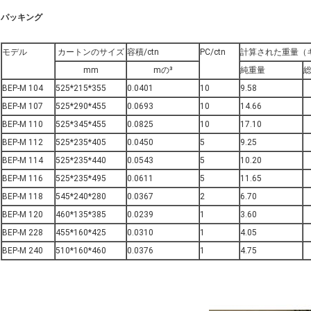
パッキング
モデル
カートンのサイズ
容積/ctn
PC/ctn
計算された重量（キ
mm
mの³
純重量
BEP-M 104
525*215*355
0.0401
10
9.58
BEP-M 107
525*290*455
0.0693
10
14.66
BEP-M 110
525*345*455
0.0825
10
17.10
BEP-M 112
525*235*405
0.0450
5
9.25
BEP-M 114
525*235*440
0.0543
5
10.20
BEP-M 116
525*235*495
0.0611
5
11.65
BEP-M 118
545*240*280
0.0367
2
6.70
BEP-M 120
460*135*385
0.0239
1
3.60
BEP-M 228
455*160*425
0.0310
1
4.05
BEP-M 240
510*160*460
0.0376
1
4.75