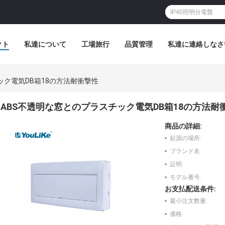
クト
私達について
工場旅行
品質管理
私達に連絡しなさ
ック電気DB箱18の方法耐衝撃性
ABS不透明な窓とのプラスチック電気DB箱18の方法耐
商品の詳細:
起源の場所:
ブランド名:
証明:
モデル番号:
お支払配送条件:
最小注文数量:
価格: