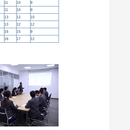
11
10
9
11
10
9
13
12
10
13
12
12
16
15
9
18
17
12