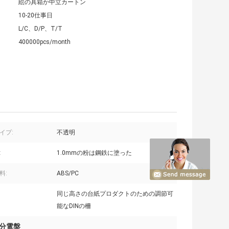
絵の具箱か中立カートン
10-20仕事日
L/C、D/P、T/T
400000pcs/month
イプ:
不透明
:
1.0mmの粉は鋼鉄に塗った
料:
ABS/PC
同じ高さの台紙プロダクトのための調節可
能なDINの柵
な分電盤