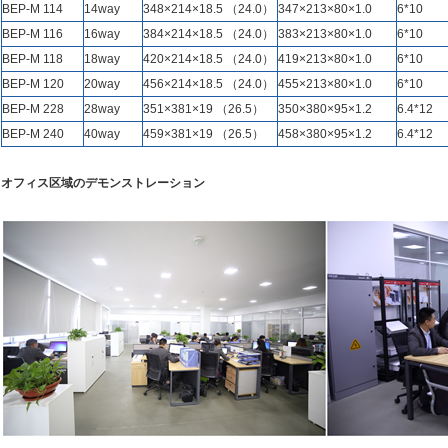
BEP-M 114
14way
348×214×18.5 （24.0）
347×213×80×1.0
6*10
BEP-M 116
16way
384×214×18.5 （24.0）
383×213×80×1.0
6*10
BEP-M 118
18way
420×214×18.5 （24.0）
419×213×80×1.0
6*10
BEP-M 120
20way
456×214×18.5 （24.0）
455×213×80×1.0
6*10
BEP-M 228
28way
351×381×19 （26.5）
350×380×95×1.2
6.4*12
BEP-M 240
40way
459×381×19 （26.5）
458×380×95×1.2
6.4*12
オフィス区域のデモンストレーション