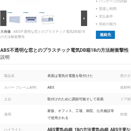
パッケージの詳細:
受渡し時間:
支払条件:
供給の能力:
大画像 :
ABS不透明な窓とのプラスチック電気DB箱18
連絡先
の方法耐衝撃性
ABS不透明な窓とのプラスチック電気DB箱18の方法耐衝撃性
説明
製品名:
表面は電気分電盤を取付けた
窓のタ
カバー フレーム材料:
ABS
箱材料
土台:
取付けのために調節可能そして容易
ドア材
家族、オフィス、工場、病院、公共施設等
適用:
特徴:
で使用される
ABS電気db箱
18の方法電気db箱
ABS主要
ハイライト:
,
,