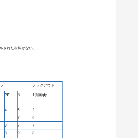
クルされた材料がない。
ル
ノックアウト
PE
N
1側面qty
4
5
2
7
6
8
7
7
8
9
8