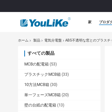
家
プロダ
ホーム
製品
電気分電盤
ABS不透明な窓とのプラスチ
すべての製品
MCBの配電箱
(53)
プラスチックMCB箱
(33)
10方法MCB箱
(30)
単一フェーズMCB箱
(20)
壁の台紙の配電箱
(13)