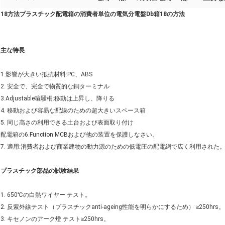
18方法プラスチック配電箱の消費者単位の電気分電盤Db箱18の方法
主な特長
1.影響が大きい抵抗材料:PC、ABS
2. 安全で、完全で物質的な銅ターミナル
3.Adjustable喧騒柵:移動は上昇し、降りる
4. 移動および容易な配線のための超大きいスペース箱
5. 同じ高さの利用できる土台および表面取り付け
配電箱の6.Function:MCBおよび他の装置を保護しなさい。
7. 適用:消費者および商業建物の動力源のための低電圧の配電網で広く利用された
プラスチック部品の試験結果
1. 650℃の白熱ワイヤー テスト。
2. 反紫外線テスト（プラスチックanti-ageing性能を明らかにするため） ≥250hrs。
3. キセノンのアーク燈 テスト≥250hrs。