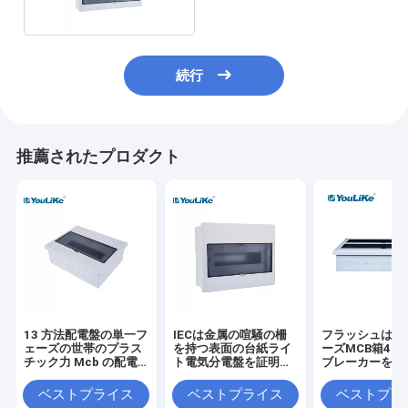
続行
推薦されたプロダクト
13 方法配電盤の単一フ
IECは金属の喧騒の柵
フラッシュは単
ェーズの世帯のプラス
を持つ表面の台紙ライ
ーズMCB箱42W
チック力 Mcb の配電
ト電気分電盤を証明し
ブレーカーを取
箱
た
ベストプライス
ベストプライス
ベストプラ