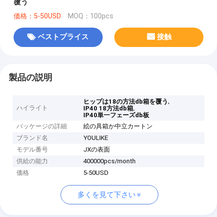
覆う
価格：5-50USD
MOQ：100pcs
ベストプライス
接触
製品の説明
,
ヒップは18の方法db箱を覆う
ハイライト
,
IP40 18方法db箱
IP40単一フェーズdb板
パッケージの詳細
絵の具箱か中立カートン
ブランド名
YOULIKE
モデル番号
JXの表面
供給の能力
400000pcs/month
価格
5-50USD
多くを見て下さい