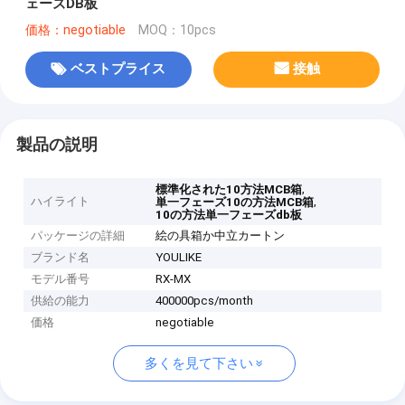
ェーズDB板
価格：negotiable
MOQ：10pcs
ベストプライス
接触
製品の説明
,
標準化された10方法MCB箱
ハイライト
,
単一フェーズ10の方法MCB箱
10の方法単一フェーズdb板
パッケージの詳細
絵の具箱か中立カートン
ブランド名
YOULIKE
モデル番号
RX-MX
供給の能力
400000pcs/month
価格
negotiable
多くを見て下さい