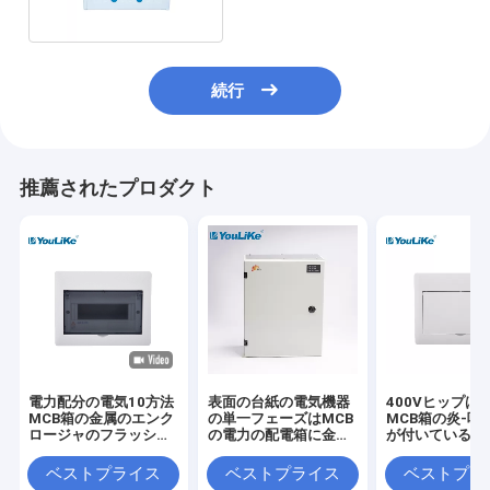
続行
推薦されたプロダクト
電力配分の電気10方法
表面の台紙の電気機器
400Vヒップは
MCB箱の金属のエンク
の単一フェーズはMCB
MCB箱の炎-喧
ロージャのフラッシュ
の電力の配電箱に金属
が付いている抑制
は取付けた
をかぶせる
を覆う
ベストプライス
ベストプライス
ベストプラ