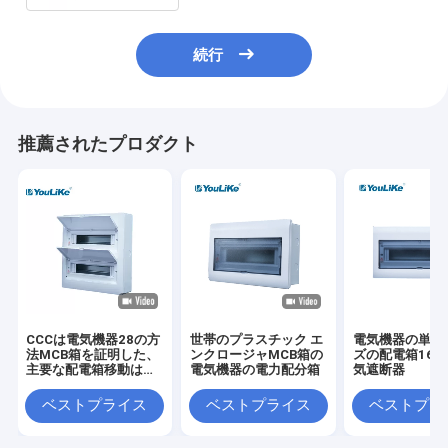
続行
推薦されたプロダクト
CCCは電気機器28の方
世帯のプラスチック エ
電気機器の単一
法MCB箱を証明した、
ンクロージャMCB箱の
ズの配電箱16
主要な配電箱移動は上
電気機器の電力配分箱
気遮断器
昇し、降りる
ベストプライス
ベストプライス
ベストプラ