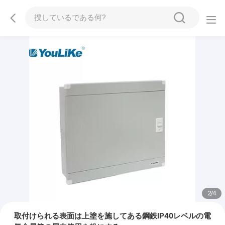
2
/
4
取付けられる表面は上塗を施してある鋼鉄IP40レベルの電