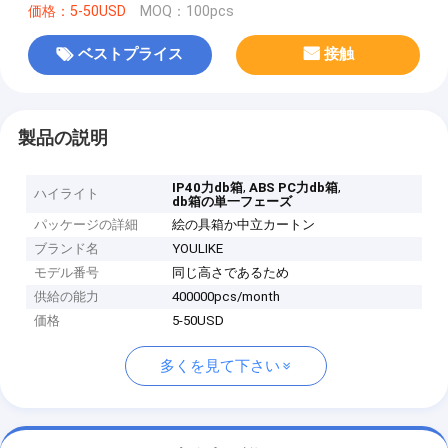
価格：5-50USD
MOQ：100pcs
ベストプライス
接触
製品の説明
,
,
IP40力db箱
ABS PC力db箱
ハイライト
db箱の単一フェーズ
パッケージの詳細
絵の具箱か中立カートン
ブランド名
YOULIKE
モデル番号
同じ高さであるため
供給の能力
400000pcs/month
価格
5-50USD
多くを見て下さい