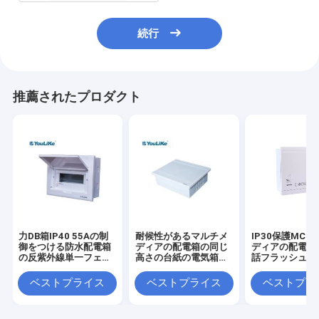
続行
推薦されたプロダクト
力DB箱IP40 55Aの制
耐候性があるマルチメ
IP30保護MCB
御をつける防水配電箱
ディアの配電箱の同じ
ディアの配電箱
の反紫外線単一フェー
高さの台紙の電気箱を
話フラッシュ台
ズ
厚くする400V
ベストプライス
ベストプライス
ベストプラ